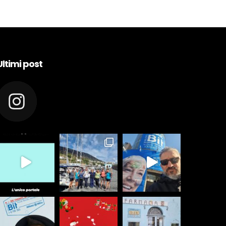
Ultimi post
appeolie.it