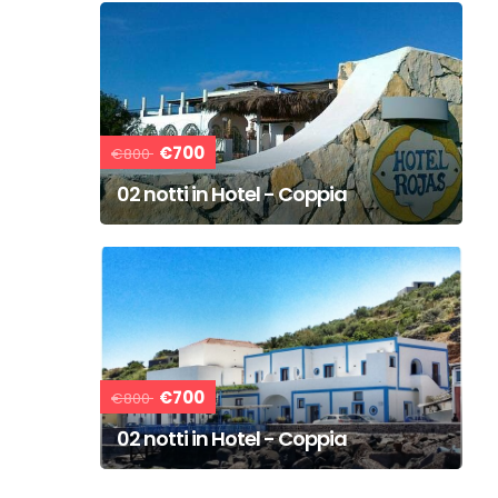
€700
€800
02 notti in Hotel - Coppia
€700
€800
02 notti in Hotel - Coppia