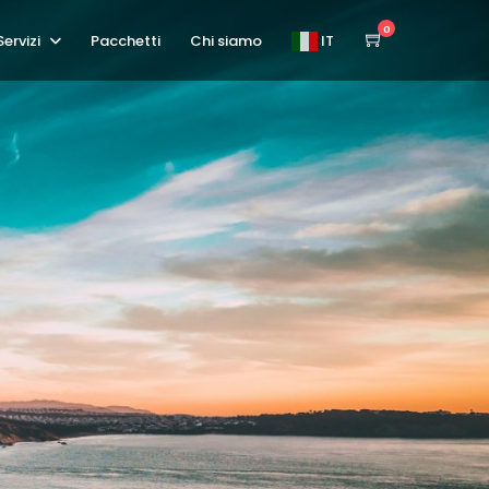
0
Servizi
Pacchetti
Chi siamo
IT
EN
IT