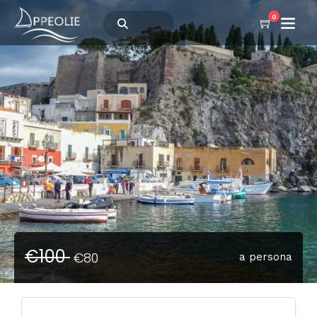
0
€100
€80
a persona