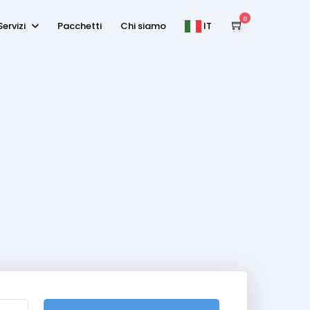
0
Servizi
Pacchetti
Chi siamo
IT
EN
IT