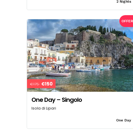
2 Nights
OFFE
€150
€175
One Day – Singolo
Isola di Lipari
One Day