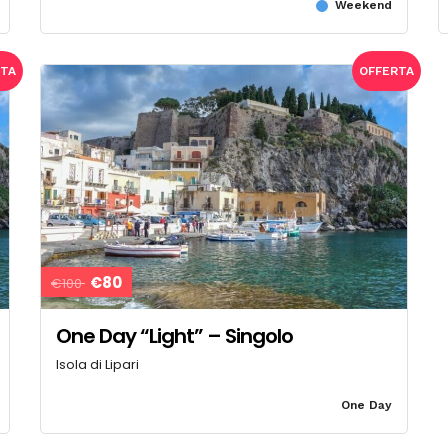
Weekend
RTA
OFFERTA
€80
€100
One Day “Light” – Singolo
Isola di Lipari
One Day