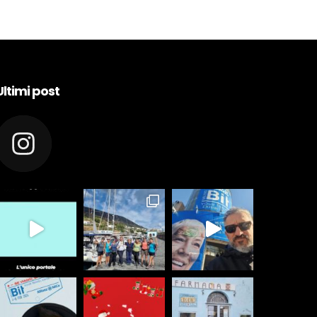
Ultimi post
appeolie.it