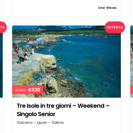
One Week
RTA
OFFERTA
€320
€380
Tre Isole in tre giorni – Weekend –
Singolo Senior
Vulcano – Lipari – Salina