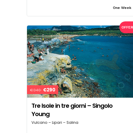
One Week
OFFE
€290
€340
Tre Isole in tre giorni – Singolo
Young
Vulcano – Lipari – Salina