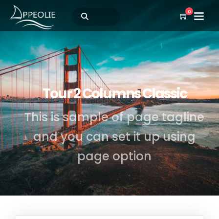
0
Tour 2 Columns Classic
This is sample of page tagline
and you can set it up using
page option